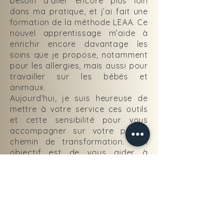
besoin d’aller encore plus loin
dans ma pratique, et j’ai fait une
formation de la méthode LEAA. Ce
nouvel apprentissage m’aide à
enrichir encore davantage les
soins que je propose, notamment
pour les allergies, mais aussi pour
travailler sur les bébés et
animaux.
Aujourd’hui, je suis heureuse de
mettre à votre service ces outils
et cette sensibilité pour vous
accompagner sur votre propre
chemin de transformation. Mon
objectif est de vous aider à
libérer vos blocages, à retrouver
votre équilibre afin d'avancer
avec plus de sérénité et de
confiance pour atteindre vos
objectifs.
Chaque séance est une