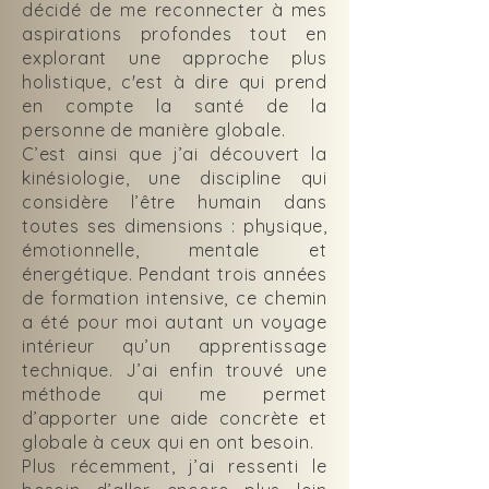
décidé de me reconnecter à mes
aspirations profondes tout en
explorant une approche plus
holistique, c'est à dire qui prend
en compte la santé de la
personne de manière globale.
C’est ainsi que j’ai découvert la
kinésiologie, une discipline qui
considère l’être humain dans
toutes ses dimensions : physique,
émotionnelle, mentale et
énergétique. Pendant trois années
de formation intensive, ce chemin
a été pour moi autant un voyage
intérieur qu’un apprentissage
technique. J’ai enfin trouvé une
méthode qui me permet
d’apporter une aide concrète et
globale à ceux qui en ont besoin.
Plus récemment, j’ai ressenti le