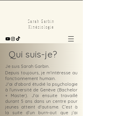
Sarah Garbin
Kinésiologie
Qui suis-je?
Je suis Sarah Garbin.
Depuis toujours, je m'intéresse au
fonctionnement humain.
J'ai d'abord étudié la psychologie
à l’université de Genève (Bachelor
+ Master). J'ai ensuite travaillé
durant 5 ans dans un centre pour
jeunes atteint d'autisme. C’est à
la suite d’un burn-out que j’ai